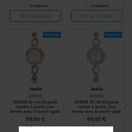
Comparer
Comparer
Voir les produits
Voir les produits
Nouveau
Nouveau
Joalia
Joalia
631059
631058
631059 25 mm Élégante
631058 25 mm Élégante
montre à quartz pour
montre à quartz pour
femme avec bracelet rigide.
femme avec bracelet rigide.
99,00 €
99,00 €
● En stock
● En stock