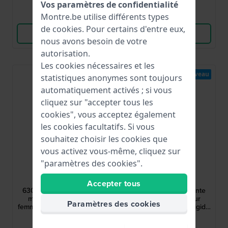
Vos paramètres de confidentialité
Comparer
Comparer
Montre.be utilise différents types
de
cookies
. Pour certains d'entre eux,
Voir les produits
Voir les produits
nous avons besoin de votre
autorisation.
Les cookies nécessaires et les
Nouveau
Nouveau
statistiques anonymes sont toujours
automatiquement activés ; si vous
cliquez sur "accepter tous les
cookies", vous acceptez également
les cookies facultatifs. Si vous
souhaitez choisir les cookies que
vous activez vous-même, cliquez sur
"paramètres des cookies".
Joalia
Joalia
630972
630676
Accepter tous
630972 22 mm Élégante
630676 25 mm Élégante
montre à quartz pour
montre à quartz pour
Paramètres des cookies
femme avec bracelet rigide.
femme avec bracelet rigide
et cristaux.
99,00 €
99,00 €