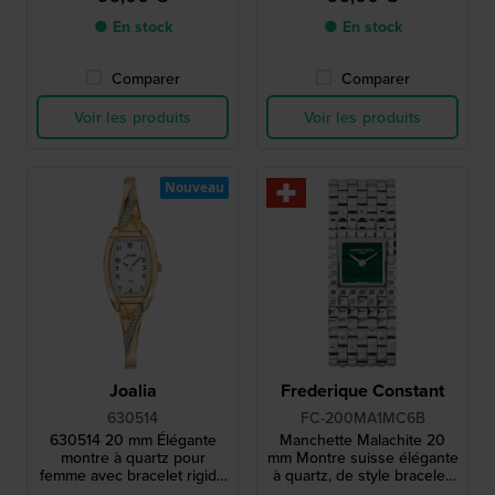
● En stock
● En stock
Comparer
Comparer
Voir les produits
Voir les produits
Nouveau
Joalia
Frederique Constant
630514
FC-200MA1MC6B
630514 20 mm Élégante
Manchette Malachite 20
montre à quartz pour
mm Montre suisse élégante
femme avec bracelet rigide
à quartz, de style bracelet,
et cristaux.
avec cadran en malachite.