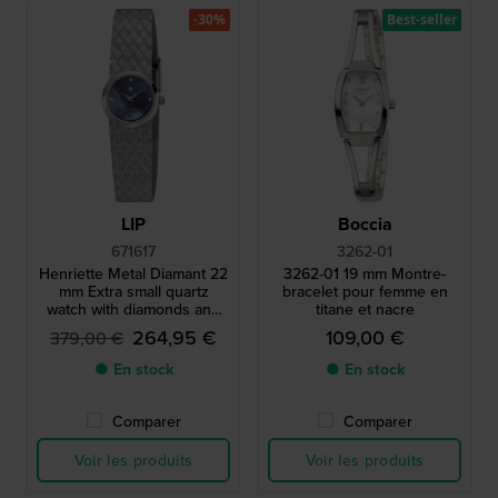
-30%
Best-seller
LIP
Boccia
671617
3262-01
Henriette Metal Diamant 22
3262-01 19 mm Montre-
mm Extra small quartz
bracelet pour femme en
watch with diamonds and
titane et nacre
unique textured milanese
264,95 €
109,00 €
379,00 €
bracelet
● En stock
● En stock
Comparer
Comparer
Voir les produits
Voir les produits