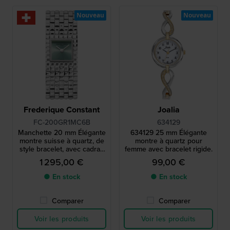
Nouveau
Nouveau
Frederique Constant
Joalia
FC-200GR1MC6B
634129
Manchette 20 mm Élégante
634129 25 mm Élégante
montre suisse à quartz, de
montre à quartz pour
style bracelet, avec cadran
femme avec bracelet rigide.
soleillé
1 295,00 €
99,00 €
● En stock
● En stock
Comparer
Comparer
Voir les produits
Voir les produits