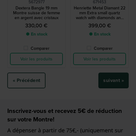
5672977
671453
Dextera Bangle 19 mm
Henriette Metal Diamant 22
Montre suisse de femme
mm Extra small quartz
en argent avec cristaux
watch with diamonds and
unique textured milanese
330,00 €
399,00 €
bracelet
● En stock
● En stock
Comparer
Comparer
Voir les produits
Voir les produits
« Précédent
suivant »
Inscrivez-vous et recevez 5€ de réduction
sur votre Montre!
A dépenser à partir de 75€,- (uniquement sur