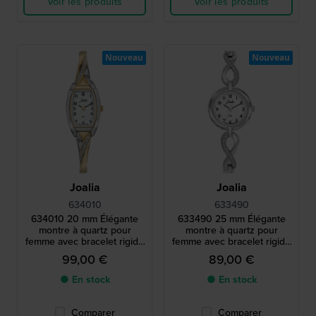
Voir les produits
Voir les produits
Nouveau
Nouveau
Joalia
Joalia
634010
633490
634010 20 mm Élégante
633490 25 mm Élégante
montre à quartz pour
montre à quartz pour
femme avec bracelet rigide
femme avec bracelet rigide
et cristaux.
et cristaux.
99,00 €
89,00 €
● En stock
● En stock
Comparer
Comparer