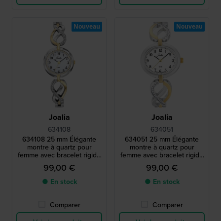
Nouveau
Nouveau
Joalia
Joalia
634108
634051
634108 25 mm Élégante
634051 25 mm Élégante
montre à quartz pour
montre à quartz pour
femme avec bracelet rigide
femme avec bracelet rigide
et cristaux.
et cristaux.
99,00 €
99,00 €
● En stock
● En stock
Comparer
Comparer