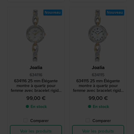
Nouveau
Nouveau
Joalia
Joalia
634116
634115
634116 25 mm Élégante
634115 25 mm Élégante
montre à quartz pour
montre à quartz pour
femme avec bracelet rigide
femme avec bracelet rigide
et cristaux.
et cristaux.
99,00 €
99,00 €
● En stock
● En stock
Comparer
Comparer
Voir les produits
Voir les produits