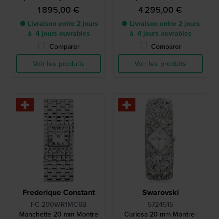
avec cadran en onyx
158 diamants.
1 895,00 €
4 295,00 €
● Livraison entre 2 jours
● Livraison entre 2 jours
à 4 jours ouvrables
à 4 jours ouvrables
Comparer
Comparer
Voir les produits
Voir les produits
Frederique Constant
Swarovski
FC-200WR1MC6B
5724515
Manchette 20 mm Montre
Curiosa 20 mm Montre-