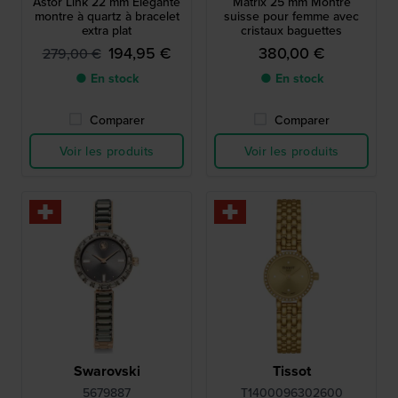
Astor Link 22 mm Élégante
Matrix 25 mm Montre
montre à quartz à bracelet
suisse pour femme avec
extra plat
cristaux baguettes
194,95 €
380,00 €
279,00 €
● En stock
● En stock
Comparer
Comparer
Voir les produits
Voir les produits
Swarovski
Tissot
5679887
T1400096302600