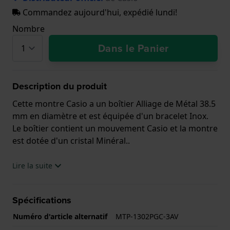
Commandez aujourd'hui, expédié lundi!
Nombre
Dans le Panier
Description du produit
Cette montre Casio a un boîtier Alliage de Métal 38.5
mm en diamètre et est équipée d'un bracelet Inox.
Le boîtier contient un mouvement Casio et la montre
est dotée d'un cristal Minéral..
La montre est 5 ATM. Cela signifie que la montre est
Lire la suite
adaptée à la douche. La montre est livrée avec la
Garantie de 2 ans.
Spécifications
.
Numéro d'article alternatif
MTP-1302PGC-3AV