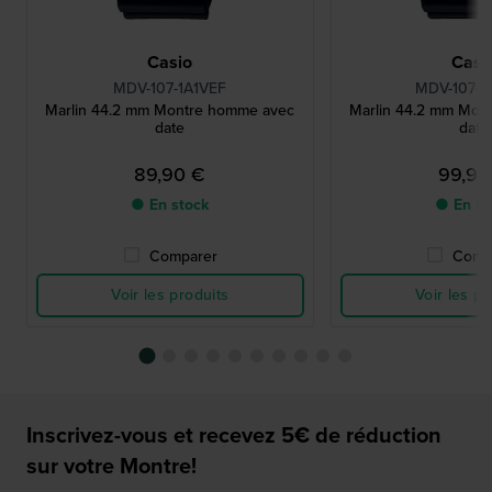
Casio
Casi
MDV-107-1A1VEF
MDV-107-1
Marlin 44.2 mm Montre homme avec
Marlin 44.2 mm Mon
date
date
89,90 €
99,90
● En stock
● En st
Comparer
Comp
Voir les produits
Voir les pr
Inscrivez-vous et recevez 5€ de réduction
sur votre Montre!