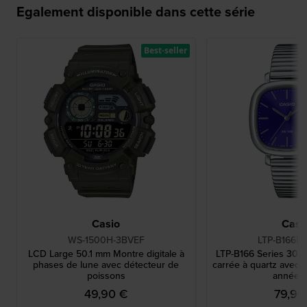
Egalement disponible dans cette série
Best-seller
Casio
Casi
WS-1500H-3BVEF
LTP-B166D
LCD Large 50.1 mm Montre digitale à
LTP-B166 Series 30 
phases de lune avec détecteur de
carrée à quartz avec d
poissons
années
49,90 €
79,90