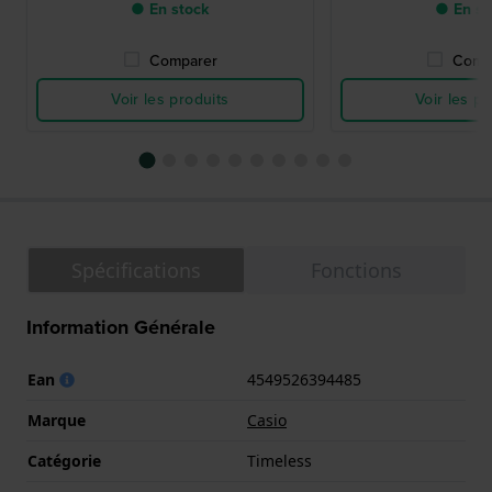
● En stock
● En st
Comparer
Comp
Voir les produits
Voir les pr
Spécifications
Fonctions
Information Générale
Ean
4549526394485
Marque
Casio
Catégorie
Timeless