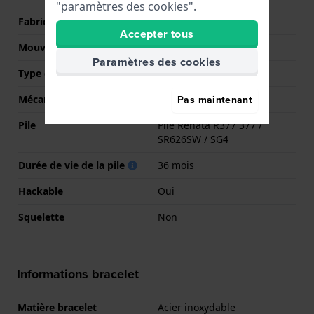
"paramètres des cookies".
Fabricant de mouvement
Casio
Accepter tous
Mouvement suisse
Non
Paramètres des cookies
Type d'affichage
Analogique
Pas maintenant
Mécanisme
Quartz
Pile
Pile Renata R377 377 /
SR626SW / SG4
Durée de vie de la pile
36 mois
Hackable
Oui
Squelette
Non
Informations bracelet
Matière bracelet
Acier inoxydable