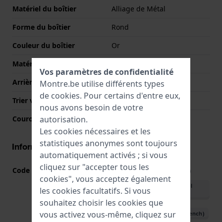
Matériel du boîtier
Alliage de Métal
Forme du boîtier
Rond
Couleur du boîtier
Or
Matériau du boîtier arrière
Acier inoxydable
Vos paramètres de confidentialité
Arrière de Boitier
Couvercle à pression
Montre.be utilise différents types
de
cookies
. Pour certains d'entre eux,
Trier verre
Minéral
nous avons besoin de votre
autorisation.
Couronne
Couronne de tirer
Les cookies nécessaires et les
statistiques anonymes sont toujours
Informations mouvement
automatiquement activés ; si vous
cliquez sur "accepter tous les
Code Mouvement
2784
(
Voir les spécifications
)
cookies", vous acceptez également
Télécharger le manuel
les cookies facultatifs. Si vous
(English)
souhaitez choisir les cookies que
vous activez vous-même, cliquez sur
Télécharger le manuel (French)