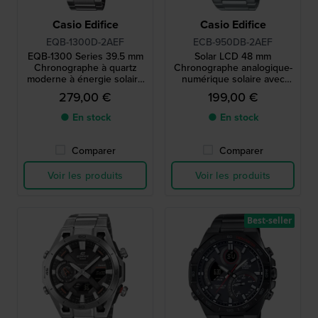
Casio Edifice
Casio Edifice
EQB-1300D-2AEF
ECB-950DB-2AEF
EQB-1300 Series 39.5 mm
Solar LCD 48 mm
Chronographe à quartz
Chronographe analogique-
moderne à énergie solaire
numérique solaire avec
avec liaison smartphone
Bluetooth
279,00 €
199,00 €
● En stock
● En stock
Comparer
Comparer
Voir les produits
Voir les produits
Best-seller