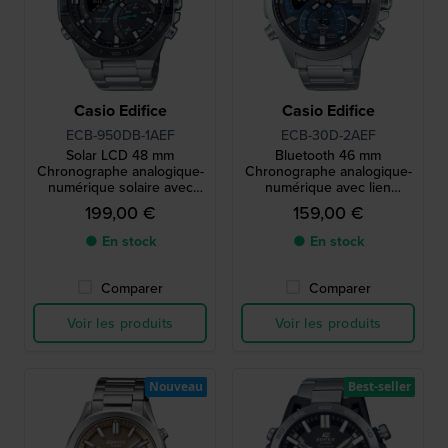
Casio Edifice
Casio Edifice
ECB-950DB-1AEF
ECB-30D-2AEF
Solar LCD 48 mm
Bluetooth 46 mm
Chronographe analogique-
Chronographe analogique-
numérique solaire avec
numérique avec lien
Bluetooth
smartphone
199,00 €
159,00 €
● En stock
● En stock
Comparer
Comparer
Voir les produits
Voir les produits
Nouveau
Best-seller