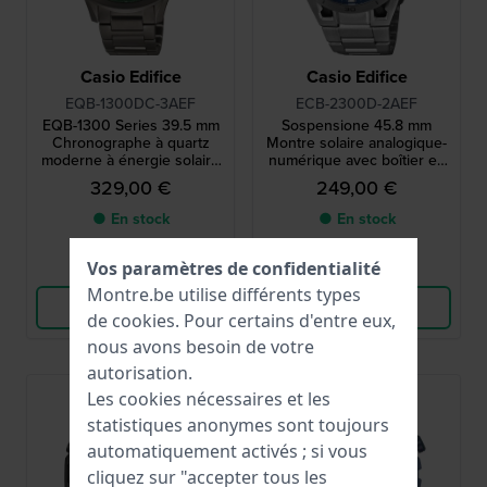
Casio Edifice
Casio Edifice
EQB-1300DC-3AEF
ECB-2300D-2AEF
EQB-1300 Series 39.5 mm
Sospensione 45.8 mm
Chronographe à quartz
Montre solaire analogique-
moderne à énergie solaire
numérique avec boîtier en
avec liaison smartphone
carbone et Bluetooth
329,00 €
249,00 €
● En stock
● En stock
Vos paramètres de confidentialité
Comparer
Comparer
Montre.be utilise différents types
Voir les produits
Voir les produits
de
cookies
. Pour certains d'entre eux,
nous avons besoin de votre
autorisation.
Les cookies nécessaires et les
statistiques anonymes sont toujours
automatiquement activés ; si vous
cliquez sur "accepter tous les