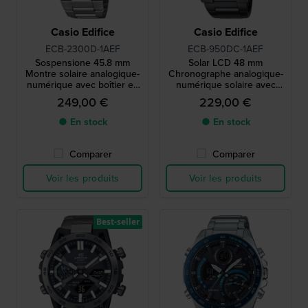
Casio Edifice
Casio Edifice
ECB-2300D-1AEF
ECB-950DC-1AEF
Sospensione 45.8 mm
Solar LCD 48 mm
Montre solaire analogique-
Chronographe analogique-
numérique avec boîtier en
numérique solaire avec
carbone et Bluetooth
Bluetooth
249,00 €
229,00 €
● En stock
● En stock
Comparer
Comparer
Voir les produits
Voir les produits
Best-seller