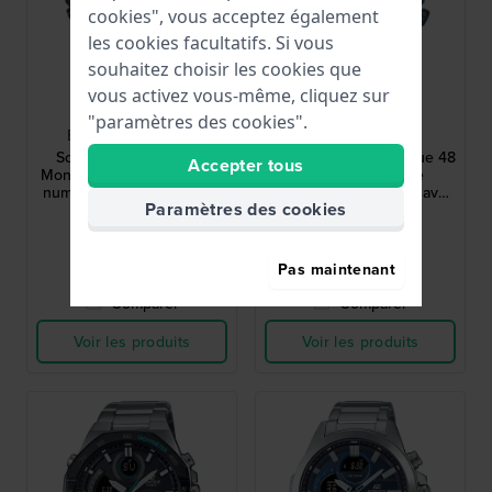
cookies", vous acceptez également
les cookies facultatifs. Si vous
souhaitez choisir les cookies que
vous activez vous-même, cliquez sur
Casio Edifice
Casio Edifice
"paramètres des cookies".
ECB-2300DC-1AEF
ECB-2000CB-2A
Sospensione 45.8 mm
Sospensione - Cool Blue 48
Accepter tous
Montre solaire analogique-
mm Montre solaire
numérique avec boîtier en
analogique-numérique avec
Paramètres des cookies
carbone et Bluetooth
boîtier en carbone et
299,00 €
279,00 €
Bluetooth
● En stock
● En stock
Pas maintenant
Comparer
Comparer
Voir les produits
Voir les produits