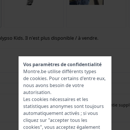
ypso Kids. Il n'est plus disponible / à vendre.
Vos paramètres de confidentialité
8430622827365
Montre.be utilise différents types
32 mm
de
cookies
. Pour certains d'entre eux,
nous avons besoin de votre
5 Bar (douche)
autorisation.
Les cookies nécessaires et les
Garantie de 2 ans
Gratuit
1 an de garantie supp
statistiques anonymes sont toujours
automatiquement activés ; si vous
cliquez sur "accepter tous les
cookies", vous acceptez également