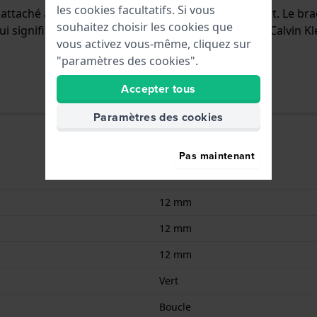
les cookies facultatifs. Si vous
st attaché à la montre au moyen de Épingles à ressort. Le b
souhaitez choisir les cookies que
i signifie qu'il convient à toutes les montres de la Calvin K
vous activez vous-même, cliquez sur
"paramètres des cookies".
Accepter tous
Paramètres des cookies
Pas maintenant
Cuir
12 mm
12 mm
12 mm
Vert
Boucle