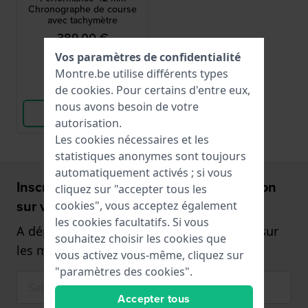
Chronographe de course
avec tachymètre
389,00 €
Vos paramètres de confidentialité
● En stock
Montre.be utilise différents types
de
cookies
. Pour certains d'entre eux,
Comparer
nous avons besoin de votre
Voir les produits
autorisation.
Les cookies nécessaires et les
statistiques anonymes sont toujours
automatiquement activés ; si vous
Inscrivez-vous et recevez 5€ de réduction
cliquez sur "accepter tous les
sur votre Montre!
cookies", vous acceptez également
les cookies facultatifs. Si vous
A dépenser à partir de 75€,- (uniquement sur
souhaitez choisir les cookies que
les montres)
vous activez vous-même, cliquez sur
"paramètres des cookies".
Accepter tous