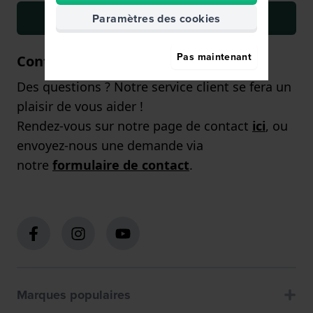
S'inscrire
Paramètres des cookies
Pas maintenant
Contact
Des questions ? Notre service client se fera un
plaisir de vous aider !
Rendez-vous sur notre page de contact
ici
, ou
envoyez-nous une demande via
notre
formulaire de contact
.
Marques populaires