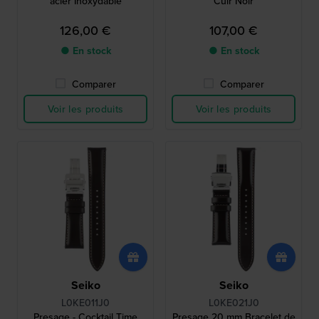
acier Inoxydable
Cuir Noir
126,00 €
107,00 €
● En stock
● En stock
Comparer
Comparer
Voir les produits
Voir les produits
Seiko
Seiko
L0KE011J0
L0KE021J0
Presage - Cocktail Time
Presage 20 mm Bracelet de