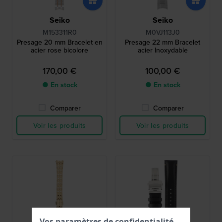
Seiko
Seiko
M153311R0
M0VJ113J0
Presage 20 mm Bracelet en
Presage 22 mm Bracelet
acier rose bicolore
acier Inoxydable
170,00 €
100,00 €
● En stock
● En stock
Comparer
Comparer
Voir les produits
Voir les produits
Vos paramètres de confidentialité