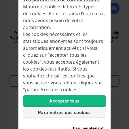
Montre.be utilise différents types
de
cookies
. Pour certains d'entre eux,
Seiko
Seiko
nous avons besoin de votre
M12A111W0
L0P2017J0
autorisation.
Presage - Cocktail Time
Presage GMT Craftmanship
Les cookies nécessaires et les
‘Eggnog’ 14 mm bracelet en
Collection 20 mm Bracelet
statistiques anonymes sont toujours
acier inoxydable doré
en cuir marron foncé
automatiquement activés ; si vous
223,00 €
198,00 €
cliquez sur "accepter tous les
● En stock
● En stock
cookies", vous acceptez également
les cookies facultatifs. Si vous
Comparer
Comparer
souhaitez choisir les cookies que
Voir les produits
Voir les produits
vous activez vous-même, cliquez sur
"paramètres des cookies".
Accepter tous
Paramètres des cookies
Pas maintenant