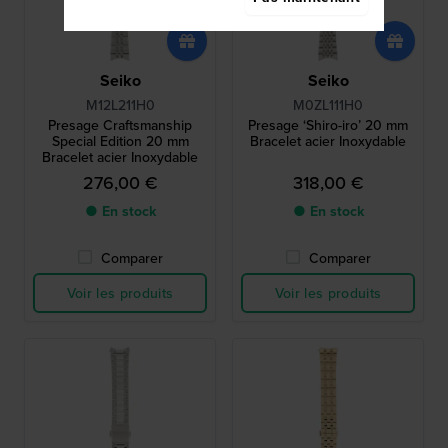
Seiko
Seiko
M12L211H0
M0ZL111H0
Presage Craftsmanship
Presage ‘Shiro-iro’ 20 mm
Special Edition 20 mm
Bracelet acier Inoxydable
Bracelet acier Inoxydable
276,00 €
318,00 €
● En stock
● En stock
Comparer
Comparer
Voir les produits
Voir les produits