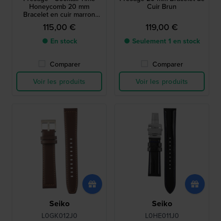
Honeycomb 20 mm
Cuir Brun
Bracelet en cuir marron
foncé
115,00 €
119,00 €
● En stock
● Seulement 1 en stock
Comparer
Comparer
Voir les produits
Voir les produits
Seiko
Seiko
L0GK012J0
L0HE011J0