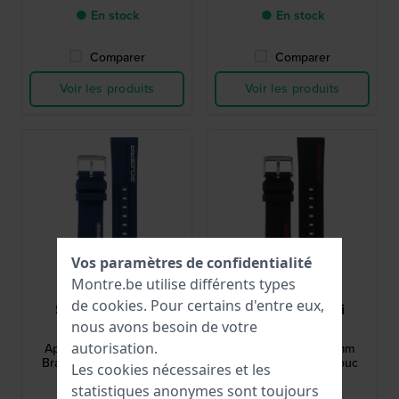
● En stock
● En stock
Comparer
Comparer
Voir les produits
Voir les produits
Vos paramètres de confidentialité
Montre.be utilise différents types
de
cookies
. Pour certains d'entre eux,
Scuderia Ferrari
Scuderia Ferrari
nous avons besoin de votre
689300617
689300615
autorisation.
Apex Superfast 22 mm
Apex Superfast 22 mm
Bracelet en caoutchouc
Bracelet en caoutchouc
Les cookies nécessaires et les
silicone bleu
siliconé noir
statistiques anonymes sont toujours