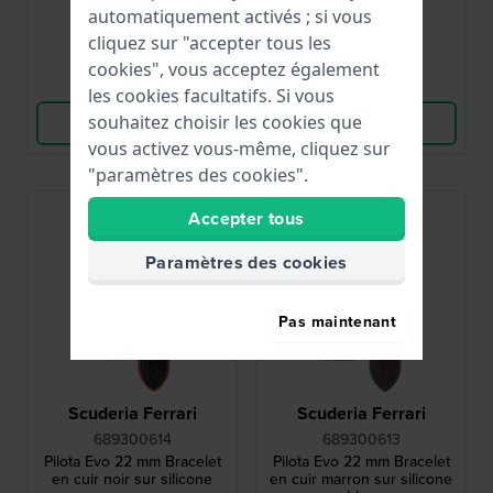
47,00 €
47,00 €
automatiquement activés ; si vous
● En stock
● En stock
cliquez sur "accepter tous les
cookies", vous acceptez également
Comparer
Comparer
les cookies facultatifs. Si vous
souhaitez choisir les cookies que
Voir les produits
Voir les produits
vous activez vous-même, cliquez sur
"paramètres des cookies".
Accepter tous
Paramètres des cookies
Pas maintenant
Scuderia Ferrari
Scuderia Ferrari
689300614
689300613
Pilota Evo 22 mm Bracelet
Pilota Evo 22 mm Bracelet
en cuir noir sur silicone
en cuir marron sur silicone