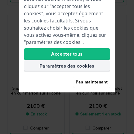
cliquez sur "accepter tous les
cookies", vous acceptez également
les cookies facultatifs. Si vous
souhaitez choisir les cookies que
vous activez vous-même, cliquez sur
"paramètres des cookies".
Accepter tous
Paramètres des cookies
Lotus
Lotus
Pas maintenant
BC10957
BC10932
Smartime 22 mm Bracelet
Smartime 22 mm Bracelet
en cuir marron sur silicone
en cuir noir sur silicone
21,00 €
21,00 €
● En stock
● Seulement 1 en stock
Comparer
Comparer