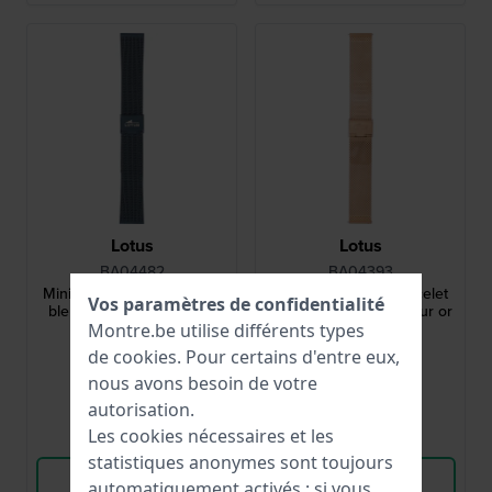
Lotus
Lotus
BA04482
BA04393
Minimalist 20 mm Bracelet
Smartime 20 mm Bracelet
Vos paramètres de confidentialité
bleu en acier inoxydable
en maille d'acier couleur or
rose
Montre.be utilise différents types
40,00 €
32,00 €
de
cookies
. Pour certains d'entre eux,
nous avons besoin de votre
● En stock
● En stock
autorisation.
Les cookies nécessaires et les
Comparer
Comparer
statistiques anonymes sont toujours
Voir les produits
Voir les produits
automatiquement activés ; si vous