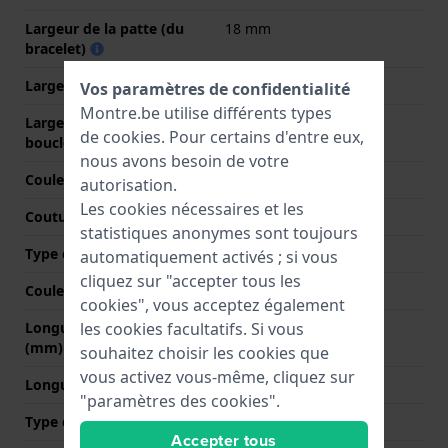
Largeur de la patte (du
18 mm
bracelet)
Largeur entre Corne
7 mm
Vos paramètres de confidentialité
Montre.be utilise différents types
Largeur de bande à la
14 mm
de
cookies
. Pour certains d'entre eux,
boucle
nous avons besoin de votre
Couleur du bracelet
Noir
autorisation.
Les cookies nécessaires et les
Coutures de couleur
Noir
statistiques anonymes sont toujours
Type de fermoir
Aucun(e)
automatiquement activés ; si vous
cliquez sur "accepter tous les
Couleur de fermoir
N/A
cookies", vous acceptez également
Longueur bande à 12h
75 mm
les cookies facultatifs. Si vous
(mm)
souhaitez choisir les cookies que
vous activez vous-même, cliquez sur
Longueur bande à 6h (mm)
115 mm
"paramètres des cookies".
Type de montage
Vis de selle
Accepter tous