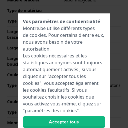
Type de matériau
Vos paramètres de confidentialité
Type de bracelet
Bracelet à maillons
Montre.be utilise différents types
Largeur de la patte (du
14 mm
de
cookies
. Pour certains d'entre eux,
bracelet)
nous avons besoin de votre
Largeur entre Corne
9 mm
autorisation.
Les cookies nécessaires et les
Largeur de bande à la
14 mm
statistiques anonymes sont toujours
boucle
automatiquement activés ; si vous
Couleur du bracelet
Bicolore
cliquez sur "accepter tous les
cookies", vous acceptez également
Type de fermoir
Boucle papillon avec boutons
les cookies facultatifs. Si vous
poussoirs
souhaitez choisir les cookies que
Couleur de fermoir
Argent
vous activez vous-même, cliquez sur
"paramètres des cookies".
Type de montage
Vis de selle
Accepter tous
Monture droite
Non