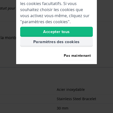
les cookies facultatifs. Si vous
uit pour les bracelets d'une valeur supérieure à 50 €.
souhaitez choisir les cookies que
vous activez vous-même, cliquez sur
"paramètres des cookies".
Accepter tous
s la montre complète.
Paramètres des cookies
Pas maintenant
Acier inoxydable
Stainless Steel Bracelet
30 mm