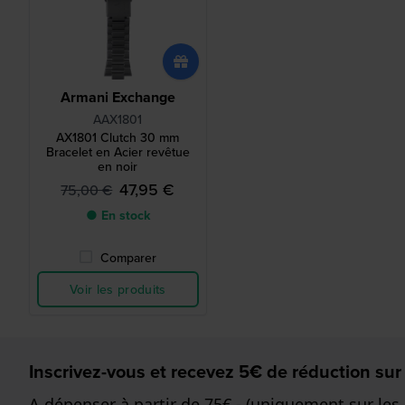
Armani Exchange
AAX1801
AX1801 Clutch 30 mm
Bracelet en Acier revêtue
en noir
47,95 €
75,00 €
● En stock
Comparer
Voir les produits
Inscrivez-vous et recevez 5€ de réduction sur
A dépenser à partir de 75€,- (uniquement sur les